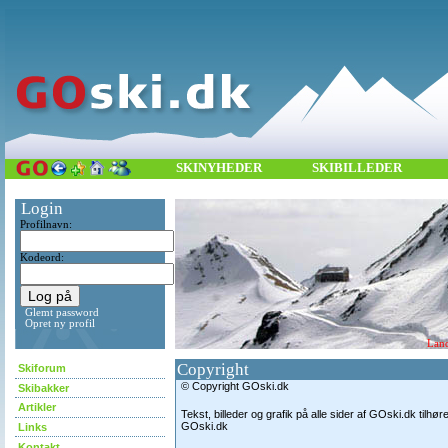
SKINYHEDER
SKIBILLEDER
Login
Profilnavn:
Kodeord:
Glemt password
Opret ny profil
Land
Copyright
Skiforum
© Copyright GOski.dk
Skibakker
Artikler
Tekst, billeder og grafik på alle sider af GOski.dk tilhør
GOski.dk
Links
Kontakt