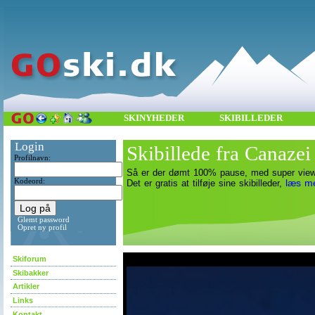
SKINYHEDER
SKIBILLEDER
Login
Skibillede fra Canazei 
Profilnavn:
Så er der dømt 100% pause, med super view 
Kodeord:
læs m
Det er gratis at tilføje sine skibilleder,
Glemt password
Opret ny profil
asdf
Skiforum
Skibakker
Artikler
Links
Kontakt