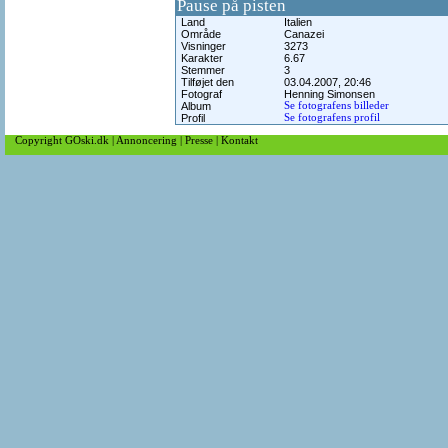
Pause på pisten
Land
Italien
Område
Canazei
Visninger
3273
Karakter
6.67
Stemmer
3
Tilføjet den
03.04.2007, 20:46
Fotograf
Henning Simonsen
Album
Se fotografens billeder
Profil
Se fotografens profil
Copyright GOski.dk
|
Annoncering
|
Presse
|
Kontakt