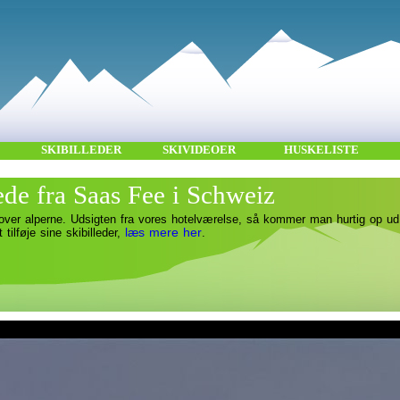
SKIBILLEDER
SKIVIDEOER
HUSKELISTE
ede fra Saas Fee i Schweiz
over alperne. Udsigten fra vores hotelværelse, så kommer man hurtig op ud
læs mere her
t tilføje sine skibilleder,
.