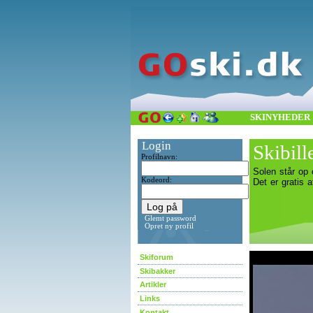
SKINYHEDER
Login
Skibill
Profilnavn:
Solen står op 
Kodeord:
Det er gratis a
Glemt password
Opret ny profil
asdf
Skiforum
Skibakker
Artikler
Links
Kontakt