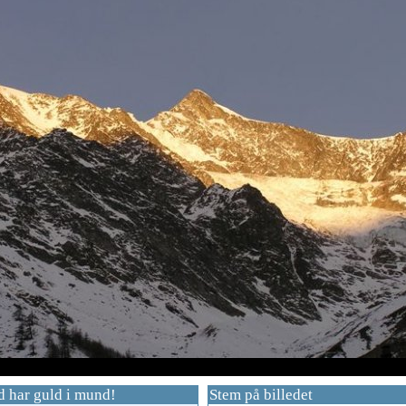
 har guld i mund!
Stem på billedet