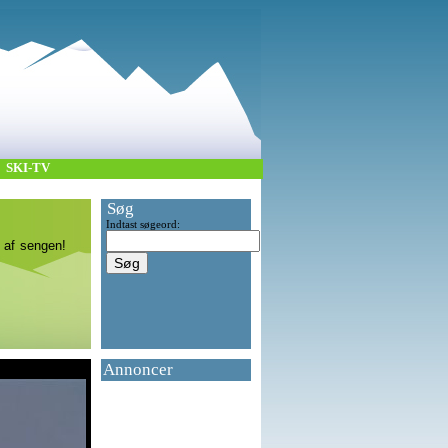
SKI-TV
Søg
Indtast søgeord:
 af sengen!
Annoncer