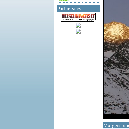
Partnersites
df
Morgenstund