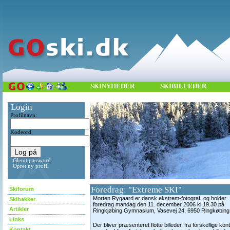
SKINYHEDER
SKIBILLEDER
Login
Profilnavn:
Kodeord:
Glemt password
Opret ny profil
Foredrag: "Extreme SKI"
Skiforum
Morten Rygaard er dansk ekstrem-fotograf, og holder
Skibakker
foredrag mandag den 11. december 2006 kl 19.30 på
Artikler
Ringkjøbing Gymnasium, Vasevej 24, 6950 Ringkøbing
Links
Der bliver præsenteret flotte billeder, fra forskellige kon
Kontakt