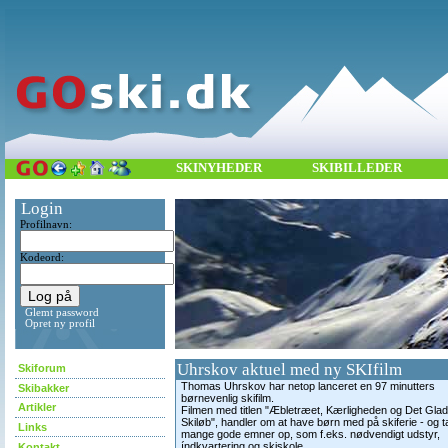
SKINYHEDER
SKIBILLEDER
Login
Profilnavn:
Kodeord:
Glemt password
Opret ny profil
Uhrskov aktuel med ny SKIfilm
Skiforum
Thomas Uhrskov har netop lanceret en 97 minutters
Skibakker
børnevenlig skifilm.
Artikler
Filmen med titlen "Æbletræet, Kærligheden og Det Gla
Skiløb", handler om at have børn med på skiferie - og t
Links
mange gode emner op, som f.eks. nødvendigt udstyr,
índkvartering og skiskole
Kontakt