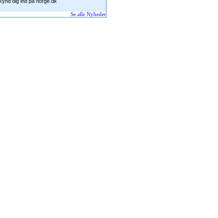
skynd dig ind på norge.dk
Se alle Nyheder