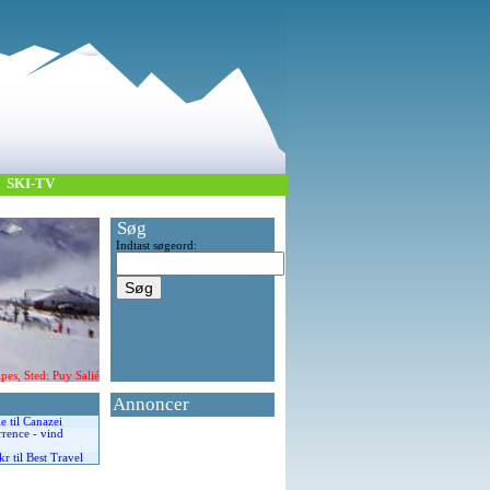
SKI-TV
Søg
Indtast søgeord:
es, Sted: Puy Salié
Annoncer
e til Canazei
rence - vind
r til Best Travel