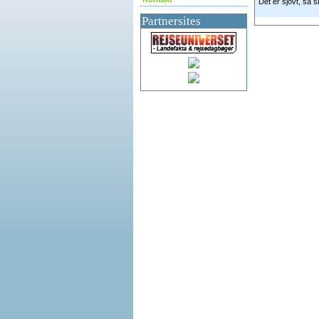
Det er sjovt, så 
Partnersites