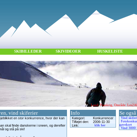
SKIBILLEDER
SKIVIDEOER
HUSKELISTE
Land: Frankrig, Område: Les2Alp
en, vind skiferier
Info
Se også
øjeblikket en stor konkurrence, hvor der kan
Kategori:
Konkurrencer
Vind skiferi
Fotokonkur
Tilføjet den:
2006-11-30
gavekort
an skal finde danskerne i sneen, og derefter
Link:
klik her
Vind 3000 k
ål og stå på ski!