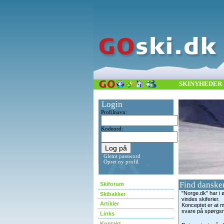
SKINYHEDER
Login
Profilnavn:
Kodeord:
Glemt password
Opret ny profil
Find dansker
Skiforum
"Norge.dk" har i 
Skibakker
vindes skiferier.
Artikler
Konceptet er at m
svare på spørgsm
Links
Kontakt