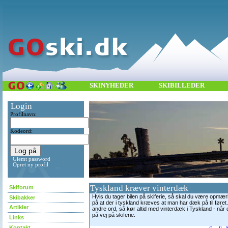
SKINYHEDER
SKIBILLEDER
Login
Profilnavn:
Kodeord:
Glemt password
Opret ny profil
Tyskland kræver vinterdæk
Skiforum
Hvis du tager bilen på skiferie, så skal du være opm
Skibakker
på at der i tyskland kræves at man har dæk på til føret
Artikler
andre ord, så kør altid med vinterdæk i Tyskland - når 
på vej på skiferie.
Links
Kontakt