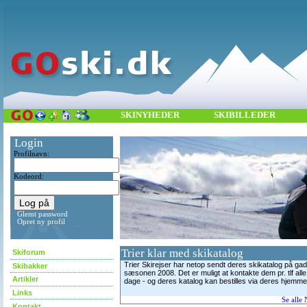
SKINYHEDER
SKIBILLEDER
Login
Profilnavn:
Kodeord:
Glemt password
Opret ny profil
Trier klar med skikatalog
Skiforum
Trier Skirejser har netop sendt deres skikatalog på gad
Skibakker
sæsonen 2008. Det er muligt at kontakte dem pr. tlf all
Artikler
dage - og deres katalog kan bestilles via deres hjemme
Links
Se alle
Kontakt