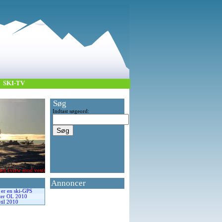
SKI-TV
Søg
Indtast søgeord:
ten (view mod vest)
Annoncer
 er en ski-GPS
ter OL 2010
 til 2010