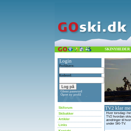
SKINYHEDER
Login
Profilnavn:
Kodeord:
Glemt password
Opret ny profil
TV2 klar med
Skiforum
Hver torsdag i hel
Skibakker
TV2 hvordan skivej
Artikler
ændringer til hvo
under SKI-TV.
Links
Kontakt