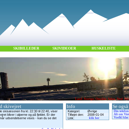
SKIBILLEDER
SKIVIDEOER
HUSKELISTE
Land: Sverige, Område: Sälen, Sted: Stö
 skivejret
Info
Se også
e skisæsonen fra kl. 22:30 til 22:40, viser
Kategori:
Øvrige
Din telefon
Alt om Vin
ret bliver i alperne og på fjeldet. Er der
Tilføjet den:
2008-01-04
Voelkl klar
rnår udsendelserne vises - kan du se det
Link:
klik her