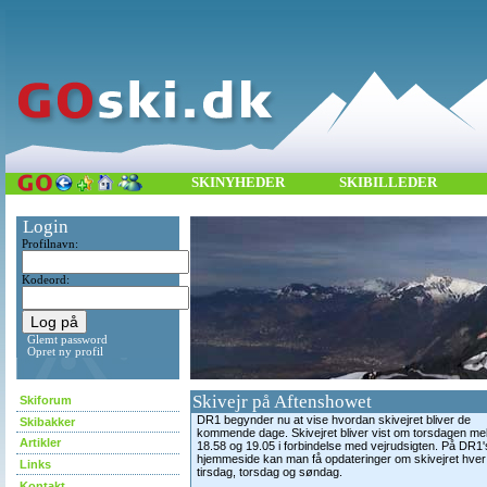
SKINYHEDER
SKIBILLEDER
Login
Profilnavn:
Kodeord:
Glemt password
Opret ny profil
Skivejr på Aftenshowet
Skiforum
DR1 begynder nu at vise hvordan skivejret bliver de
Skibakker
kommende dage. Skivejret bliver vist om torsdagen mel
Artikler
18.58 og 19.05 i forbindelse med vejrudsigten. På DR1'
hjemmeside kan man få opdateringer om skivejret hver
Links
tirsdag, torsdag og søndag.
Kontakt