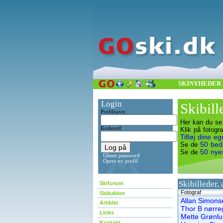
SKINYHEDER
Login
Skibill
Profilnavn:
Her kan du se 
Kodeord:
Klik på fotogr
Tilføj dine eg
50 beds
Se de
50 nyes
Se de
Glemt password
Opret ny profil
Skibilleder,
Skiforum
Fotograf
Skibakker
Allan Simons
Artikler
Thor B nørre
Links
Mette Grønl
Kontakt