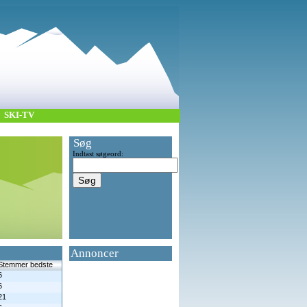
SKI-TV
Søg
Indtast søgeord:
Annoncer
Stemmer bedste
6
6
21