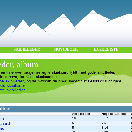
SKIBILLEDER
SKIVIDEOER
HUSKELISTE
eder, album
en liste over brugernes egne skialbum, fyldt med gode skibilleder.
afens navn, for at se skialbummet.
ne skibilleder
, og se hvordan de bliver bedømt af GOski.dk's brugere.
te skibilleder
.
te skibilleder
.
 album
Antal billeder
Højeste karrakter
en
18
8.17
gaard
5
7.5
und
5
8.14