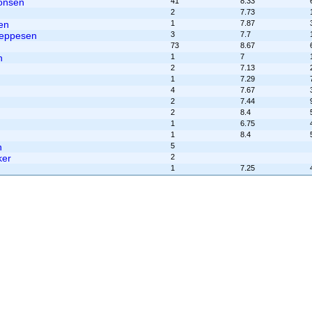
onsen
41
8.33
2
7.73
en
1
7.87
Jeppesen
3
7.7
73
8.67
n
1
7
2
7.13
1
7.29
4
7.67
2
7.44
2
8.4
1
6.75
1
8.4
n
5
ker
2
1
7.25