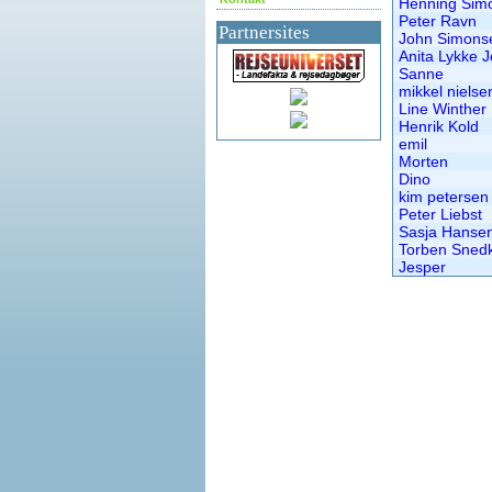
Henning Sim
Peter Ravn
Partnersites
John Simons
Anita Lykke 
Sanne
mikkel nielse
Line Winther
Henrik Kold
emil
Morten
Dino
kim petersen
Peter Liebst
Sasja Hanse
Torben Sned
Jesper