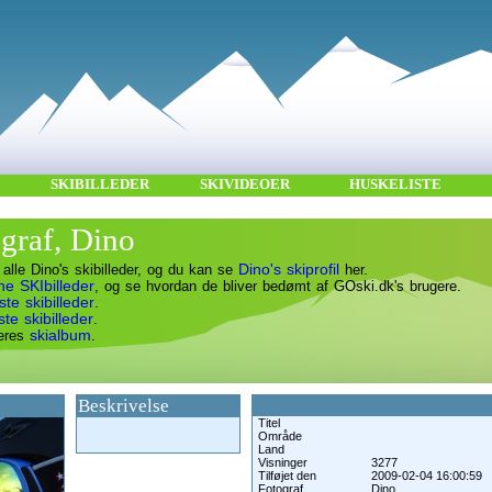
SKIBILLEDER
SKIVIDEOER
HUSKELISTE
ograf, Dino
Dino's skiprofil
alle Dino's skibilleder, og du kan se
her.
ne SKIbilleder
, og se hvordan de bliver bedømt af GOski.dk's brugere.
te skibilleder
.
te skibilleder
.
skialbum
geres
.
Beskrivelse
Titel
Område
Land
Visninger
3277
Tilføjet den
2009-02-04 16:00:59
Fotograf
Dino