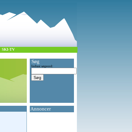
SKI-TV
Søg
Indtast søgeord:
Annoncer