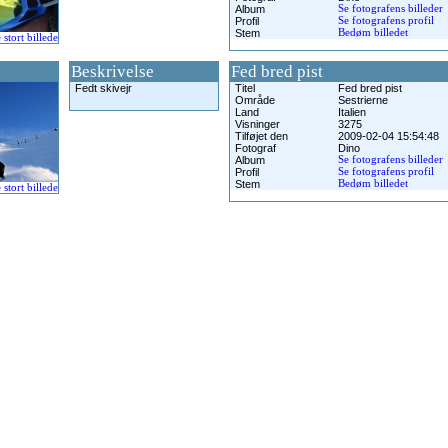
Album
Se fotografens billeder
Profil
Se fotografens profil
Stem
Bedøm billedet
e stort billede
Beskrivelse
Fed bred pist
Fedt skivejr
Titel
Fed bred pist
Område
Sestrierne
Land
Italien
Visninger
3275
Tilføjet den
2009-02-04 15:54:48
Fotograf
Dino
Album
Se fotografens billeder
Profil
Se fotografens profil
Stem
Bedøm billedet
e stort billede