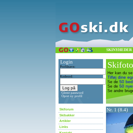
SKINYHEDER
Login
Skifot
Profilnavn:
Her kan du se 
Kodeord:
Tilføj dine eg
50 beds
Se de
50 nyes
Se de
Se andre bru
Glemt password
Opret ny profil
Nr. 1 (8.4)
Skiforum
Skibakker
Artikler
Links
Kontakt