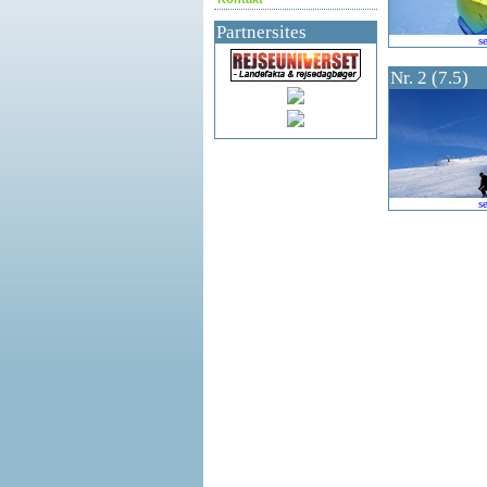
Partnersites
s
Nr. 2 (7.5)
s