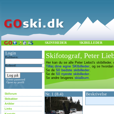
SKINYHEDER
SKIBILLEDER
Login
Skifotograf, Peter Lieb
Profilnavn:
Her kan du se alle Peter Liebst's skibilleder
Kodeord:
Tilføj dine egne SKIbilleder
, og se hvordan
50 bedste skibilleder
Se de
.
50 nyeste skibilleder
Se de
.
skialbum
Se andre brugeres
.
Glemt password
Opret ny profil
Nr. 1 (8.4)
Beskrivelse
Skiforum
Skibakker
Artikler
Links
Kontakt